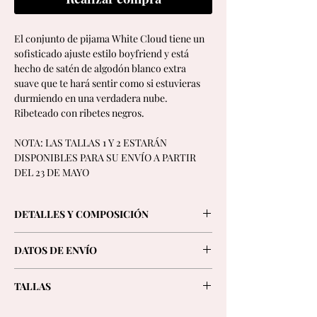
El conjunto de pijama White Cloud tiene un
sofisticado ajuste estilo boyfriend y está
hecho de satén de algodón blanco extra
suave que te hará sentir como si estuvieras
durmiendo en una verdadera nube.
Ribeteado con ribetes negros.
NOTA: LAS TALLAS 1 Y 2 ESTARÁN
DISPONIBLES PARA SU ENVÍO A PARTIR
DEL 23 DE MAYO
DETALLES Y COMPOSICIÓN
- Camisa de manga larga con solapa
DATOS DE ENVÍO
redondeada, un bolsillo delantero y elegantes
puños reversibles
Ofrecemos entregas GRATUITAS en pedidos
- Pantalón de cintura alta en forma de
TALLAS
superiores a una determinada cantidad,
zanahoria con dos bolsillos laterales y
dependiendo de su ubicación.
La modelo mide 170 cm y lleva la talla 1.
cintura plana con elástico trasero y cordón,