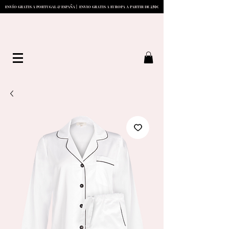
1
5
0
ENVÍO GRATIS A PORTUGAL & ESPAÑA | ENVIO GRATIS A EUROPA A PARTIR DE
€