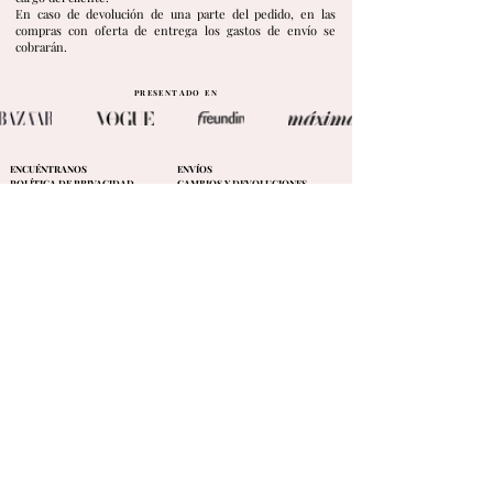
En caso de devolución de una parte del pedido, en las
compras con oferta de entrega los gastos de envío se
cobrarán.
PRESENTADO EN
ENCUÉNTRANOS
ENVÍOS
POLÍTICA DE PRIVACIDAD
CAMBIOS Y DEVOLUCIONES
FAQ
TÉRMINOS DE USO
BLOG
SIZE GUIDE
CONTACTO
info@undersleepwear.com
ENVÍO GRATIS
A PORTUGAL & ESPAÑA
Samantha de Portugal
"La experiencia de compra fue increíble, como siempre. Los
pijamas son geniales y no me canso de ellos. Hermoso material