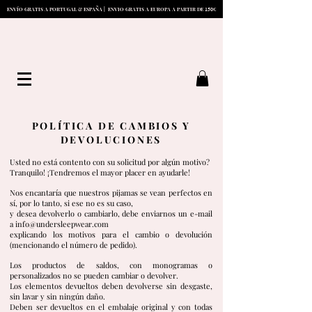
1
5
0
ENVÍO GRATIS A PORTUGAL & ESPAÑA | ENVIO GRATIS A EUROPA A PARTIR DE
€
POLÍTICA DE CAMBIOS Y
DEVOLUCIONES
Usted no está contento con su solicitud por algún motivo?
Tranquilo! ¡Tendremos el mayor placer en ayudarle!
Nos encantaría que nuestros pijamas se vean perfectos en
sí, por lo tanto, si ese no es su caso,
y desea devolverlo o cambiarlo, debe enviarnos un e-mail
a
info@undersleepwear.com
explicando los motivos para el cambio o devolución
(mencionando el número de pedido).
Los productos de saldos, con monogramas o
personalizados no se pueden cambiar o devolver.
Los elementos devueltos deben devolverse sin desgaste,
sin lavar y sin ningún daño.
Deben ser devueltos en el embalaje original y con todas