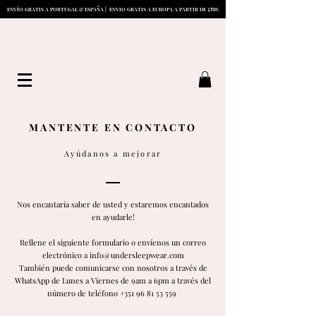
1
5
0
ENVÍO GRATIS A PORTUGAL & ESPAÑA | ENVIO GRATIS A EUROPA A PARTIR DE
€
MANTENTE E
N CONTACTO
Ayúdanos a mejorar
Nos encantaría saber de usted y estaremos encantados
en ayudarle!
Rellene el siguiente formulario o envíenos un correo
electrónico a info@undersleepwear.com
También puede comunicarse con nosotros a través de
WhatsApp de Lunes a Viernes de 9am a 6pm a través del
número de teléfono +351 96 81 53 559