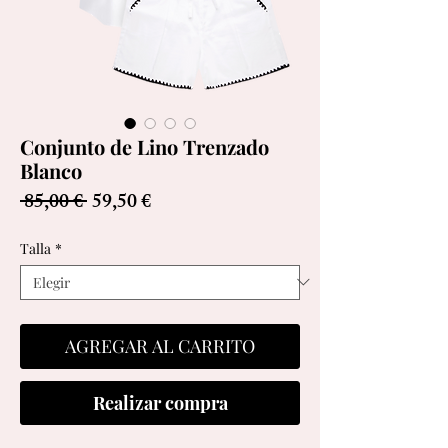
Conjunto de Lino Trenzado
Blanco
Precio
Precio
 85,00 € 
59,50 €
de
oferta
Talla
*
AGREGAR AL CARRITO
Realizar compra