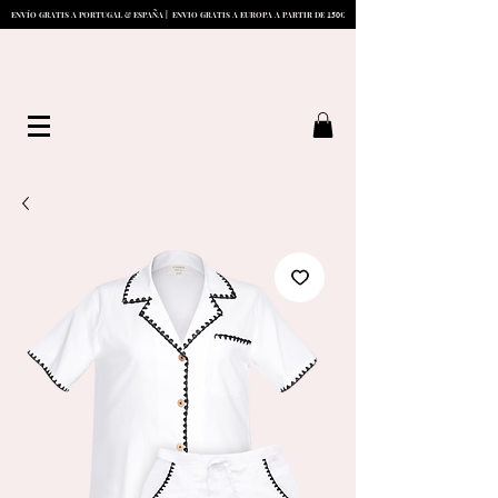
1
5
0
ENVÍO GRATIS A PORTUGAL & ESPAÑA | ENVIO GRATIS A EUROPA A PARTIR DE
€