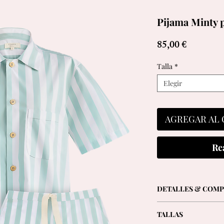
Pijama Minty 
Precio
85,00 €
Talla
*
Elegir
AGREGAR AL 
Re
DETALLES & COMP
- Camiseta de manga c
TALLAS
- Pantalón corto con d