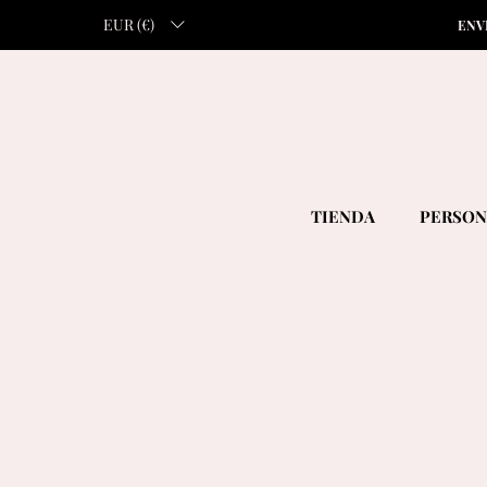
EUR (€)
ENV
TIENDA
PERSON