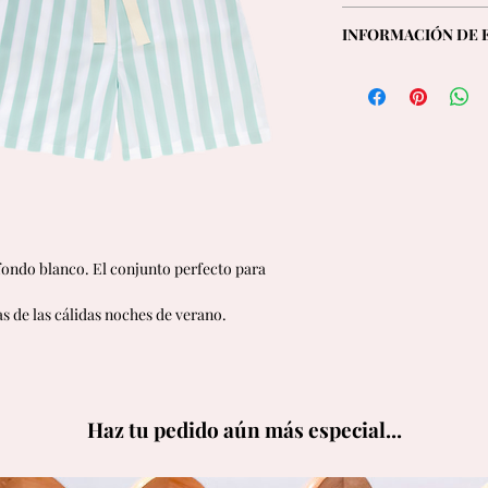
cordón elástico
El modelo mide 1,82 cm
- Fabricado en Portu
INFORMACIÓN DE 
Elige tu talla habitual
- 100% algodón
Ofrecemos envíos GR
- Botones de madera
todos los pedidos y a
- Lavable a máquina 
Under Sleepwear
150€.
- ¡Nuestros pijamas e
S
1
M
Para más información,
2
envíos.
L
3
fondo blanco. El conjunto perfecto para
as de las cálidas noches de verano.
Haz tu pedido aún más especial...