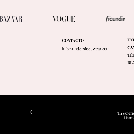
EN
CONTACTO
CA
info@undersleepwear.com
TÉ
BL
"La experi
Hermos