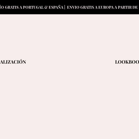
ÍO GRATIS A PORTUGAL & ESPAÑA | ENVIO GRATIS A EUROPA A PARTIR DE
ALIZACIÓN
LOOKBO