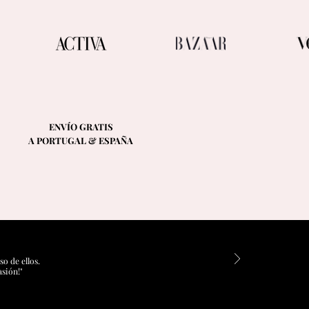
ENVÍO GRATIS
A PORTUGAL & ESPAÑA
o de ellos.
asión!"