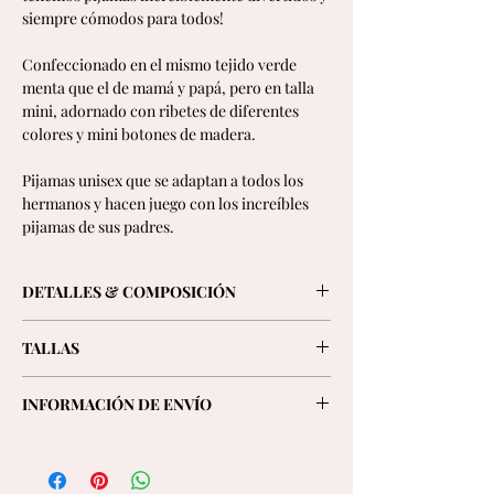
siempre cómodos para todos!
Confeccionado en el mismo tejido verde
menta que el de mamá y papá, pero en talla
mini, adornado con ribetes de diferentes
colores y mini botones de madera.
Pijamas unisex que se adaptan a todos los
hermanos y hacen juego con los increíbles
pijamas de sus padres.
DETALLES & COMPOSICIÓN
- Camisa de manga corta con solapa
TALLAS
redondeada y un bolsillo delantero
- Pantalón corto de talle alto con cintura
Elige tu talla habitual.
elástica
INFORMACIÓN DE ENVÍO
- Fabricado en Portugal
Under Sleepwear Kids 2/3 y 4/5 y
Ofrecemos envíos GRATUITOS a Portugal y
- 100% algodón
6/7 y 8/9 y 10/11 y
España en todos los pedidos y a Europa en
- Minibotones de madera
pedidos superiores a 150€.
- Ribete multicolor