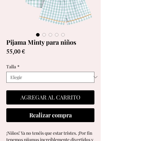
Pijama Minty para niños
Precio
55,00 €
Talla
*
AGREGAR AL CARRITO
Realizar compra
¡Niños! Ya no tenéis que estar tristes. ¡Por fin
tenemos pijamas increíblemente divertidos y