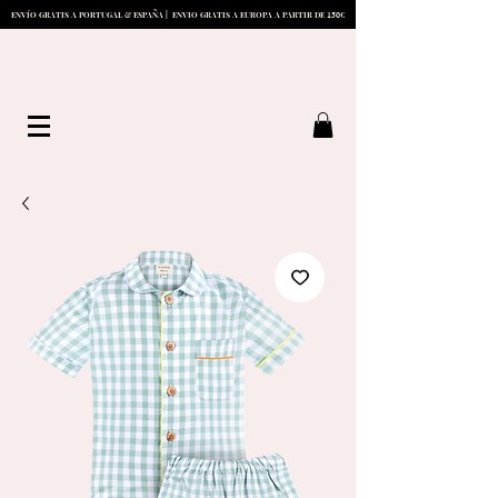
1
5
0
ENVÍO GRATIS A PORTUGAL & ESPAÑA | ENVIO GRATIS A EUROPA A PARTIR DE
€