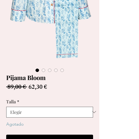
Pijama Bloom
Precio
Precio
 89,00 € 
62,30 €
de
oferta
Talla
*
Agotado