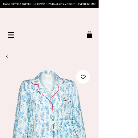
1
5
0
ENVÍO GRATIS A PORTUGAL & ESPAÑA | ENVIO GRATIS A EUROPA A PARTIR DE
€