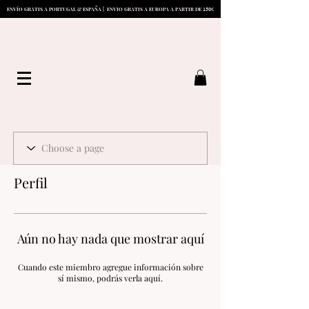
1
5
0
ENVÍO GRATIS A PORTUGAL & ESPAÑA | ENVIO GRATIS A EUROPA A PARTIR DE
€
Perfil
Aún no hay nada que mostrar aquí
Cuando este miembro agregue información sobre
sí mismo, podrás verla aquí.