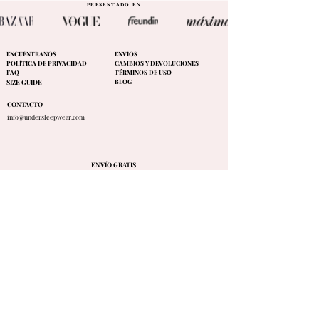
PRESENTADO EN
ENCUÉNTRANOS
ENVÍOS
POLÍTICA DE PRIVACIDAD
CAMBIOS Y DEVOLUCIONES
FAQ
TÉRMINOS DE USO
BLOG
SIZE GUIDE
CONTACTO
info@undersleepwear.com
ENVÍO GRATIS
A PORTUGAL & ESPAÑA
Samantha de Portugal
"La experiencia de compra fue increíble, como siempre. Los
pijamas son geniales y no me canso de ellos. Hermoso material
y estilo. ¡Muchas gracias por crear estas hermosas piezas con
amor y pasión!"